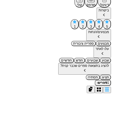
דיגיטלי
מודפס
קולי
ביקורות
1
2
3
4
5
מבצעים/הנחות
מבצעים
ספרייה ציבורית
עלו לאתר
שבוע
שבועיים
חודש
חודשיים
להציג בתוצאות ספרים שכבר קנית?
תציגו
תסתירו
›
1
ספרים