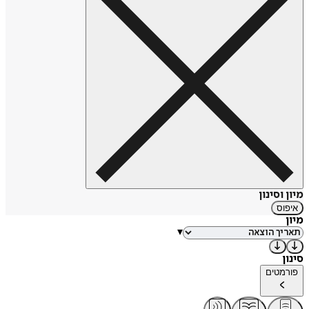
שנעלמו", "לאן נעלם כן?" ו"אדון יום ואדון לילה", יצא לאור ב
1983- בהוצאת כנרת. הסיפור "גברת בטן" נכלל באנתולוגיה "100
סיפורים ראשונים: חלק א'", בהוצאת כנרת. ליבי שומרת על קשר
עם ילדים - גדולים וקטנים כאחד - באמצעות מפגשים אישיים.
מיון וסינון
איפוס
מיון
▾
סינון
פורמטים