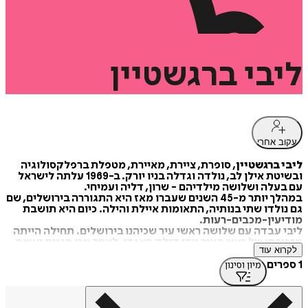
ליבי
ברגשטיין
עקוב אחרי
ליבי ברגשטיין
, סופרת, ציירת, מאיירת, מטפלת ברפלקסולוגיה
ובשיטת אילן לב, נולדה וגדלה בניו יורק. ב-1969 עלתה לישראל
עם בעלה ושלושה מילדיהם - שרון, דליה ועמיחי.
במהלך יותר מ-45 השנים שעברו מאז היא התגוררה בירושלים, שם
גם נולדו שתי בנותיה, התאומות איילת והילה. כיום היא תושבת
מודיעין-מכבים-רעות.
ליבי עבדה עם שלושה ראשי עיר שכיהנו בירושלים. תחילה הייתה
מזכירתו של ראש העיר טדי קולק האגדי, לאחר מכן סגנית יועצת
לקרוא עוד
מדינית לראש העיר אהוד אולמרט, ולבסוף ראש הטקס של ראש
העיר אורי לופוליאנסקי. במרוצת השנים הציגה ליבי תערוכות יחיד
1 ספרים
מיון וסינון
בגלריה העירונית ירושלים, בימק"א ירושלים ובתיאטרון ירושלים,
ועבודותיה נמצאות באוספים פרטיים בארץ וברחבי העולם.
"סודותיה של ליבי", שכולל את הסיפורים "גברת בטן", "החולצות