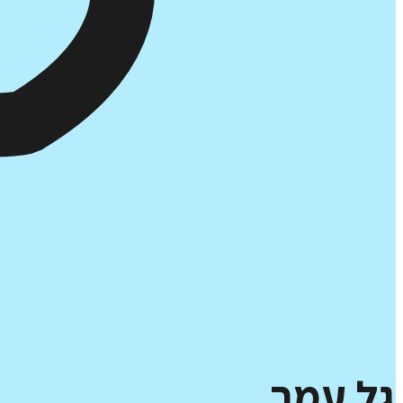
גל
עמר