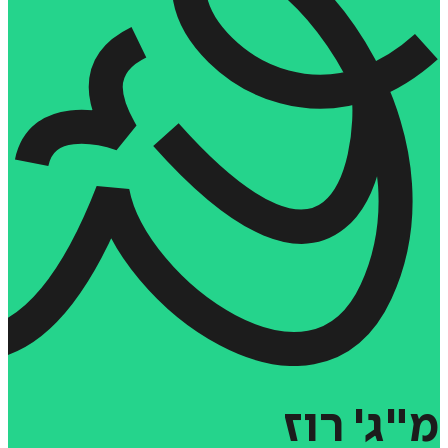
מ"ג'
רוז