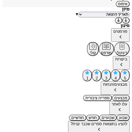
איפוס
מיון
▾
סינון
פורמטים
דיגיטלי
מודפס
קולי
ביקורות
1
2
3
4
5
מבצעים/הנחות
מבצעים
ספרייה ציבורית
עלו לאתר
שבוע
שבועיים
חודש
חודשיים
להציג בתוצאות ספרים שכבר קנית?