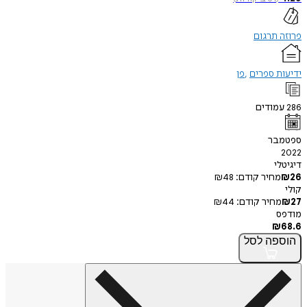
פרוזה תרגום
ידיעות ספרים
פן
286
עמודים
ספטמבר
2022
דיגיטלי
26
₪
מחיר קודם:
48
₪
קולי
27
₪
מחיר קודם:
44
₪
מודפס
₪
68.6
הוספה
לסל