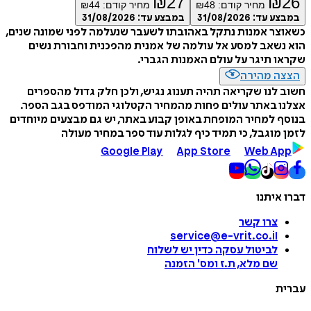
₪
27
₪
26
מחיר קודם:
48
₪
מחיר קודם:
44
₪
במבצע עד:
31/08/2026
במבצע עד:
31/08/2026
כשאוצר אמנות נתקל באהובתו לשעבר שנעלמה לפני שמונה שנים,
הוא נשאב למסע אל עולמה של אמנית מהפכנית וחבורת נשים
שקראו תיגר על עולם האמנות הגברי.
הצצה מהירה
חשוב לנו שקריאה תהיה תענוג נגיש, ולכן חלק גדול מהספרים
אצלנו באתר עולים פחות מהמחיר הקטלוגי המודפס בגב הספר.
בנוסף למחיר המופחת באופן קבוע באתר, יש גם מבצעים מיוחדים
לזמן מוגבל, כי תמיד כיף לגלות עוד ספר במחיר מעולה
Google Play
App Store
Web App
דברו איתנו
צרו קשר
service@e-vrit.co.il
לביטול עסקה
כדין יש לשלוח
שם מלא, ת.ז ומס
'
הזמנה
עברית