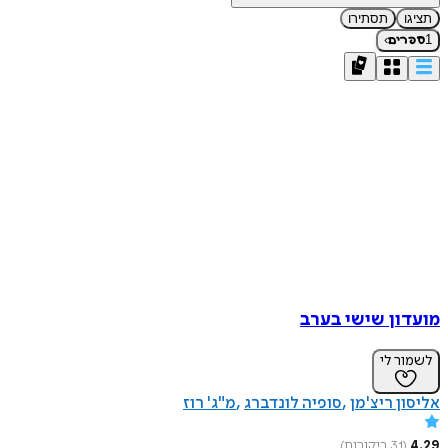
תציגו
תסתירו
›
1
ספרים
מועדון שישי בערב
לשמור לי
אליסון ריצ'מן
סופיה לונדברג
מ"ג' רוז
4.29
(
31
ביקורות
)