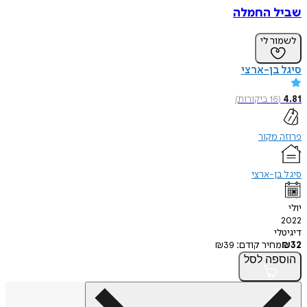
שביל החמלה
לשמור לי
סיגל בן-ארצי
4.81
(
16
ביקורות
)
פרוזה מקור
סיגל בן-ארצי
יולי
2022
דיגיטלי
32
₪
מחיר קודם:
39
₪
הוספה
לסל