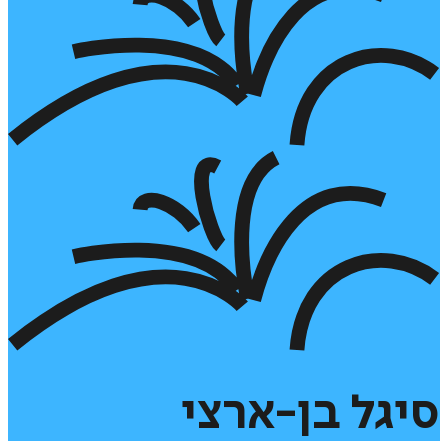
סיגל
בן-ארצי