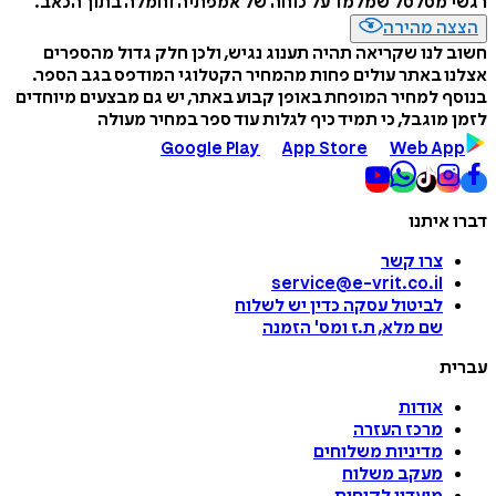
רגשי מטלטל שמלמד על כוחה של אמפתיה וחמלה בתוך הכאב.
הצצה מהירה
חשוב לנו שקריאה תהיה תענוג נגיש, ולכן חלק גדול מהספרים
אצלנו באתר עולים פחות מהמחיר הקטלוגי המודפס בגב הספר.
בנוסף למחיר המופחת באופן קבוע באתר, יש גם מבצעים מיוחדים
לזמן מוגבל, כי תמיד כיף לגלות עוד ספר במחיר מעולה
Google Play
App Store
Web App
דברו איתנו
צרו קשר
service@e-vrit.co.il
לביטול עסקה
כדין יש לשלוח
שם מלא, ת.ז ומס
'
הזמנה
עברית
אודות
מרכז העזרה
מדיניות משלוחים
מעקב משלוח