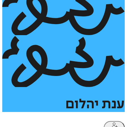
ענת
יהלום