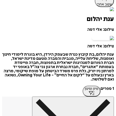
עקוב אחרי
ענת יהלום
צילום: אלי דסה
צילום: אלי דסה
ענת יהלום, בת קיבוץ כנרת שבעמק הירדן, היא בוגרת לימודי חינוך
ואומנות, שליחת עלייה, מגבית והסברה מטעם מדינת ישראל,
חברת הפורום למנהיגות ישראלית בתפוצות, חברה מייסדת
בעמותת ״אתגרים״, חברת נבחרת ארגון נכי צה"ל באופני יד
למרתון ניו יורק, כלת פרס משרד הביטחון על מופת שיקומי, מרצה
בארץ ובעולם על ״לקום אל החיים" - Owning Your Life, נשואה
ואם לשלושה.
1 ספרים
מיון וסינון