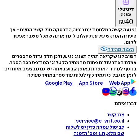
דיגיטלי
מתנה
₪
40
נפגעה קשה במלחמת יום כיפור, התרסקה מול קשיי החיים - אך
סיפורה המרגש של ענת יהלום לימד אותה שמכל משבר אפשר
לקום.
הצצה מהירה
חשוב לנו שקריאה תהיה תענוג נגיש, ולכן חלק גדול מהספרים
אצלנו באתר עולים פחות מהמחיר הקטלוגי המודפס בגב הספר.
בנוסף למחיר המופחת באופן קבוע באתר, יש גם מבצעים מיוחדים
לזמן מוגבל, כי תמיד כיף לגלות עוד ספר במחיר מעולה
Google Play
App Store
Web App
דברו איתנו
צרו קשר
service@e-vrit.co.il
לביטול עסקה
כדין יש לשלוח
שם מלא, ת.ז ומס
'
הזמנה