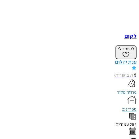
לקום
לשמור לי
ענת יהלום
5
(
7
ביקורות
)
פרוזה מקור
ספרי ניב
252
עמודים