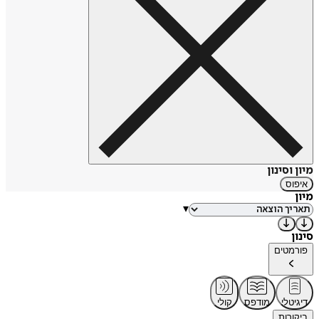
מיון וסינון
איפוס
מיון
▾
סינון
פורמטים
דיגיטלי
מודפס
קולי
ביקורות