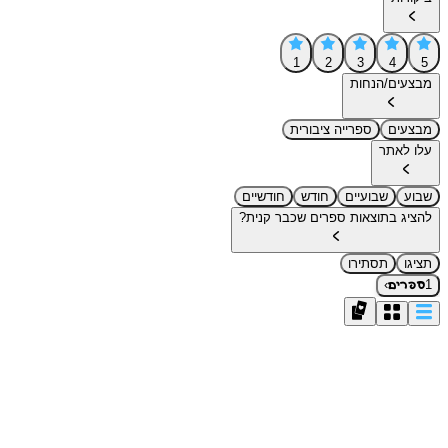
1
2
3
4
5
מבצעים/הנחות
מבצעים
ספרייה ציבורית
עלו לאתר
שבוע
שבועיים
חודש
חודשיים
להציג בתוצאות ספרים שכבר קנית?
תציגו
תסתירו
›
1
ספרים