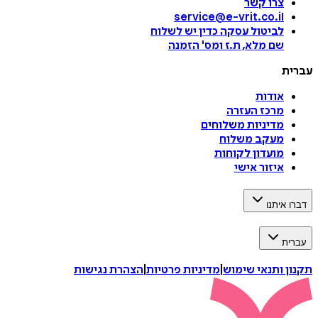
צרו קשר
service@e-vrit.co.il
לביטול עסקה
כדין יש לשלוח
שם מלא, ת.ז ומס
'
הזמנה
עברית
אודות
מרכז העזרה
מדיניות משלוחים
מעקב משלוח
מועדון לקוחות
איזור אישי
דברו איתנו
עברית
תקנון ותנאי שימוש
|
מדיניות פרטיות
|
הצהרת נגישות