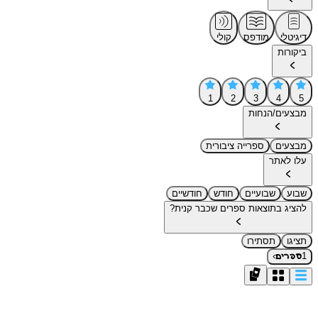
דיגיטלי
מודפס
קולי
ביקורות
1
2
3
4
5
מבצעים/הנחות
מבצעים
ספרייה ציבורית
עלו לאתר
שבוע
שבועיים
חודש
חודשיים
להציג בתוצאות ספרים שכבר קנית?
תציגו
תסתירו
›
1
ספרים