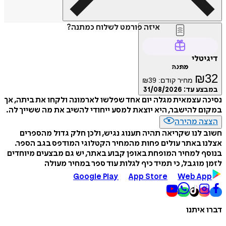
איזה פורמט לשלוח כמתנה?
דיגיטלי
מתנה
₪
32
מחיר קודם:
39
₪
במבצע עד:
31/08/2026
נסיכה עצמאית מגלה יום אחד שפלשו לארמונה ולקחו את ביתה, אך
במקום להישבר, היא יוצאת למסע ייחודי להשיב את מה ששייך לה.
הצצה מהירה
חשוב לנו שקריאה תהיה תענוג נגיש, ולכן חלק גדול מהספרים
אצלנו באתר עולים פחות מהמחיר הקטלוגי המודפס בגב הספר.
בנוסף למחיר המופחת באופן קבוע באתר, יש גם מבצעים מיוחדים
לזמן מוגבל, כי תמיד כיף לגלות עוד ספר במחיר מעולה
Google Play
App Store
Web App
דברו איתנו