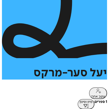
יעל
סער-מרקס
עקוב אחרי
1 ספרים
מיון וסינון