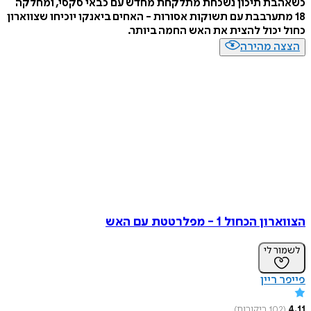
כשאהבת תיכון נשכחת מתלקחת מחדש עם כבאי סקסי, ומחלקה
18 מתערבבת עם תשוקות אסורות - האחים ביאנקו יוכיחו שצווארון
כחול יכול להצית את האש החמה ביותר.
הצצה מהירה
הצווארון הכחול 1 - מפלרטטת עם האש
לשמור לי
פייפר ריין
4.11
(
102
ביקורות
)