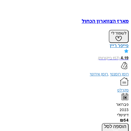
מארז הצווארון הכחול
לשמור לי
פייפר ריין
4.19
(
157
ביקורות
)
רומן רומנטי
רומן אירוטי
סקרלט
פברואר
2023
דיגיטלי
₪
54
הוספה
לסל