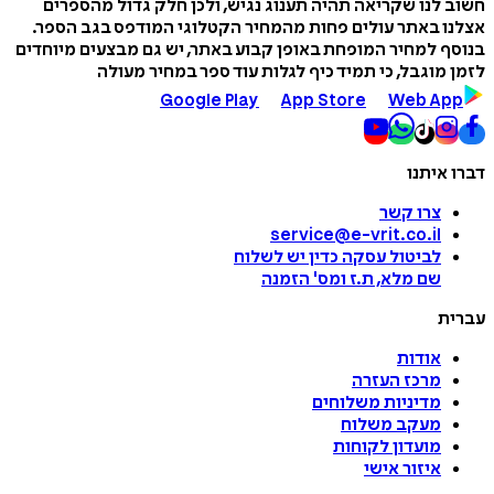
חשוב לנו שקריאה תהיה תענוג נגיש, ולכן חלק גדול מהספרים
אצלנו באתר עולים פחות מהמחיר הקטלוגי המודפס בגב הספר.
בנוסף למחיר המופחת באופן קבוע באתר, יש גם מבצעים מיוחדים
לזמן מוגבל, כי תמיד כיף לגלות עוד ספר במחיר מעולה
Google Play
App Store
Web App
דברו איתנו
צרו קשר
service@e-vrit.co.il
לביטול עסקה
כדין יש לשלוח
שם מלא, ת.ז ומס
'
הזמנה
עברית
אודות
מרכז העזרה
מדיניות משלוחים
מעקב משלוח
מועדון לקוחות
איזור אישי