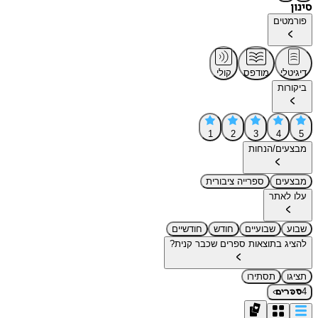
סינון
פורמטים
דיגיטלי
מודפס
קולי
ביקורות
1
2
3
4
5
מבצעים/הנחות
מבצעים
ספרייה ציבורית
עלו לאתר
שבוע
שבועיים
חודש
חודשיים
להציג בתוצאות ספרים שכבר קנית?
תציגו
תסתירו
›
4
ספרים