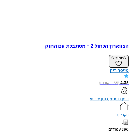
הצווארון הכחול 2 - מסתבכת עם החוק
לשמור לי
פייפר ריין
4.35
(
55
ביקורות
)
רומן רומנטי
רומן אירוטי
סקרלט
290
עמודים