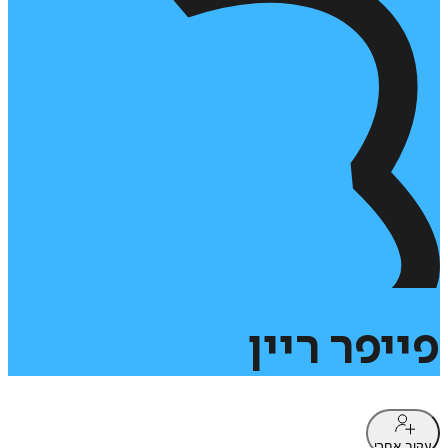
פייפר
ריין
עקוב אחרי