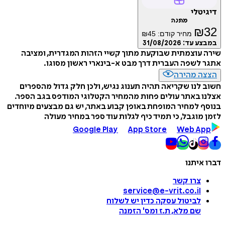
דיגיטלי
מתנה
₪
32
מחיר קודם:
45
₪
במבצע עד:
31/08/2026
שירה עוצמתית שבוקעת מתוך קשיי הזהות המגדרית, ומציבה
אתגר לשפה העברית דרך מבט א-בינארי ראשון מסוגו.
הצצה מהירה
חשוב לנו שקריאה תהיה תענוג נגיש, ולכן חלק גדול מהספרים
אצלנו באתר עולים פחות מהמחיר הקטלוגי המודפס בגב הספר.
בנוסף למחיר המופחת באופן קבוע באתר, יש גם מבצעים מיוחדים
לזמן מוגבל, כי תמיד כיף לגלות עוד ספר במחיר מעולה
Google Play
App Store
Web App
דברו איתנו
צרו קשר
service@e-vrit.co.il
לביטול עסקה
כדין יש לשלוח
שם מלא, ת.ז ומס
'
הזמנה