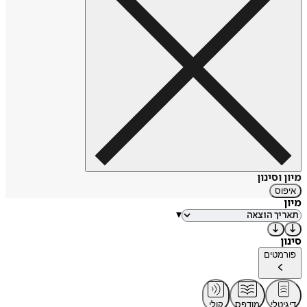
מיון וסינון
איפוס
מיון
▾
סינון
פורמטים
דיגיטלי
מודפס
קולי