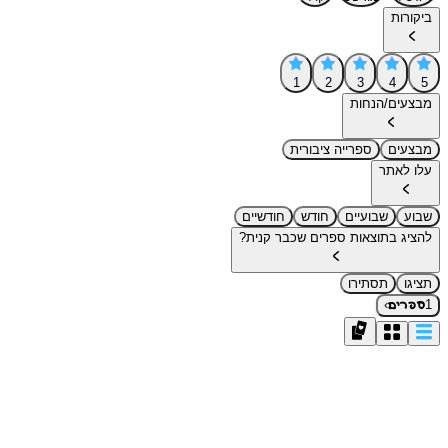
ביקורות
1
2
3
4
5
מבצעים/הנחות
מבצעים
ספרייה ציבורית
עלו לאתר
שבוע
שבועיים
חודש
חודשיים
להציג בתוצאות ספרים שכבר קנית?
תציגו
תסתירו
›
1
ספרים