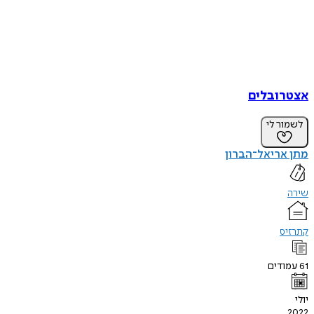
אצטרובלים
לשמור לי
מתן אריאל־הברון
שירה
קתרזיס
61
עמודים
יולי
2022