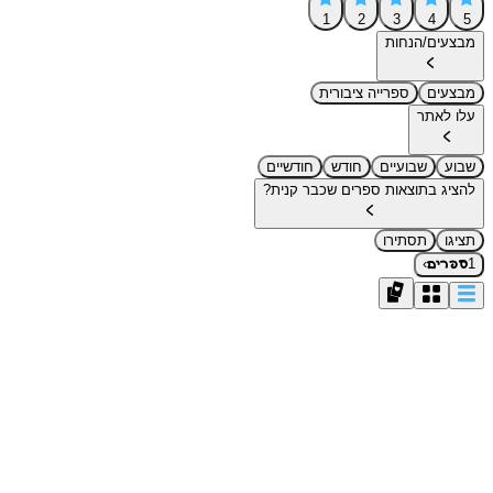
1
2
3
4
5
מבצעים/הנחות
מבצעים
ספרייה ציבורית
עלו לאתר
שבוע
שבועיים
חודש
חודשיים
להציג בתוצאות ספרים שכבר קנית?
תציגו
תסתירו
›
1
ספרים