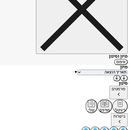
מיון וסינון
איפוס
מיון
▾
סינון
פורמטים
דיגיטלי
מודפס
קולי
ביקורות