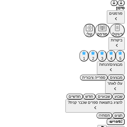
סינון
פורמטים
דיגיטלי
מודפס
קולי
ביקורות
1
2
3
4
5
מבצעים/הנחות
מבצעים
ספרייה ציבורית
עלו לאתר
שבוע
שבועיים
חודש
חודשיים
להציג בתוצאות ספרים שכבר קנית?
תציגו
תסתירו
›
2
ספרים