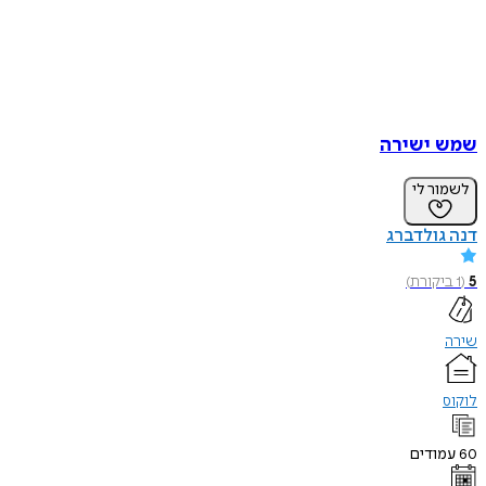
שמש ישירה
לשמור לי
דנה גולדברג
5
(
1
ביקורת
)
שירה
לוקוס
60
עמודים