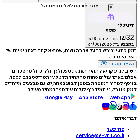
איזה פורמט לשלוח כמתנה?
דיגיטלי
מתנה
₪
32
מחיר קודם:
39
₪
במבצע עד:
31/08/2026
רומן פיוטי וכובש לב על אהבה נשית, שמוצא קסם באינטימיות של
רגעי היומיום.
הצצה מהירה
חשוב לנו שקריאה תהיה תענוג נגיש, ולכן חלק גדול מהספרים
אצלנו באתר עולים פחות מהמחיר הקטלוגי המודפס בגב הספר.
בנוסף למחיר המופחת באופן קבוע באתר, יש גם מבצעים מיוחדים
לזמן מוגבל, כי תמיד כיף לגלות עוד ספר במחיר מעולה
Google Play
App Store
Web App
דברו איתנו
צרו קשר
service@e-vrit.co.il