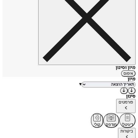
מיון וסינון
איפוס
מיון
▾
סינון
פורמטים
דיגיטלי
מודפס
קולי
ביקורות