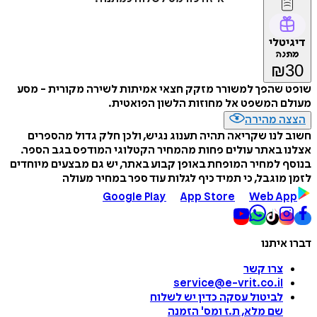
דיגיטלי
מתנה
₪
30
שופט שהפך למשורר מזקק חצאי אמיתות לשירה מקורית - מסע
מעולם המשפט אל מחוזות הלשון הפואטית.
הצצה מהירה
חשוב לנו שקריאה תהיה תענוג נגיש, ולכן חלק גדול מהספרים
אצלנו באתר עולים פחות מהמחיר הקטלוגי המודפס בגב הספר.
בנוסף למחיר המופחת באופן קבוע באתר, יש גם מבצעים מיוחדים
לזמן מוגבל, כי תמיד כיף לגלות עוד ספר במחיר מעולה
Google Play
App Store
Web App
דברו איתנו
צרו קשר
service@e-vrit.co.il
לביטול עסקה
כדין יש לשלוח
שם מלא, ת.ז ומס
'
הזמנה