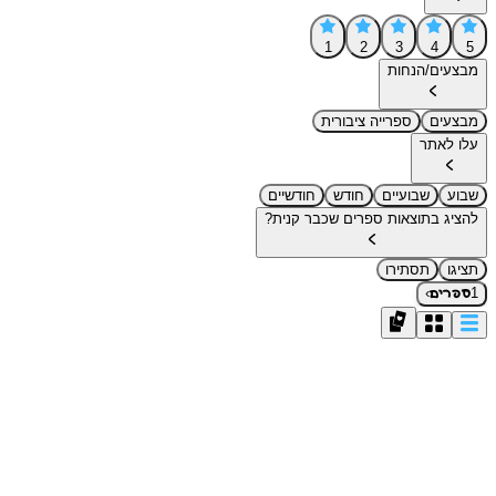
1
2
3
4
5
מבצעים/הנחות
מבצעים
ספרייה ציבורית
עלו לאתר
שבוע
שבועיים
חודש
חודשיים
להציג בתוצאות ספרים שכבר קנית?
תציגו
תסתירו
›
1
ספרים