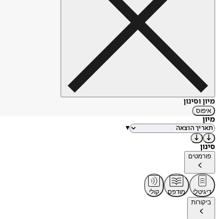
מיון וסינון
איפוס
מיון
▾
סינון
פורמטים
דיגיטלי
מודפס
קולי
ביקורות