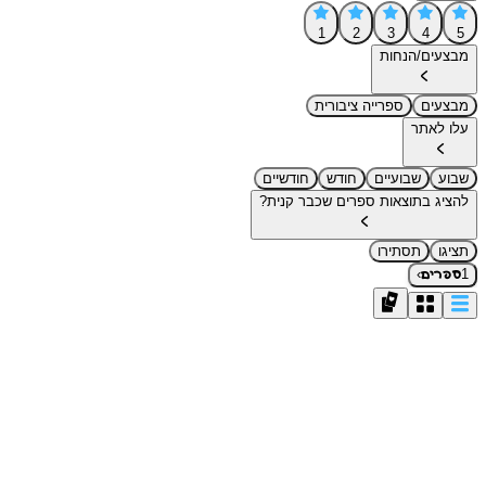
1
2
3
4
5
מבצעים/הנחות
מבצעים
ספרייה ציבורית
עלו לאתר
שבוע
שבועיים
חודש
חודשיים
להציג בתוצאות ספרים שכבר קנית?
תציגו
תסתירו
›
1
ספרים