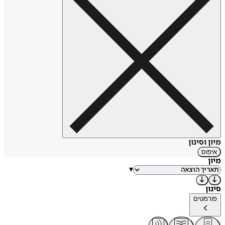
מיון וסינון
איפוס
מיון
▾
סינון
פורמטים