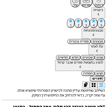
דיגיטלי
מודפס
קולי
ביקורות
1
2
3
4
5
מבצעים/הנחות
מבצעים
ספרייה ציבורית
עלו לאתר
שבוע
שבועיים
חודש
חודשיים
להציג בתוצאות ספרים שכבר קנית?
תציגו
תסתירו
›
0
ספרים
השילוב שחיפשת עדיין מחכה לכישרון הספרותי שימציא אותו.
עד שזה יקרה, כדאי להרחיב את החיפוש דרך הסינון.