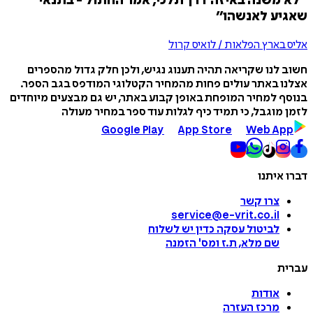
״לא משנה באיזה דרך תלכי, אמר החתול - בתנאי
שאגיע לאנשהו״
אליס בארץ הפלאות / לואיס קרול
חשוב לנו שקריאה תהיה תענוג נגיש, ולכן חלק גדול מהספרים
אצלנו באתר עולים פחות מהמחיר הקטלוגי המודפס בגב הספר.
בנוסף למחיר המופחת באופן קבוע באתר, יש גם מבצעים מיוחדים
לזמן מוגבל, כי תמיד כיף לגלות עוד ספר במחיר מעולה
Google Play
App Store
Web App
דברו איתנו
צרו קשר
service@e-vrit.co.il
לביטול עסקה
כדין יש לשלוח
שם מלא, ת.ז ומס
'
הזמנה
עברית
אודות
מרכז העזרה