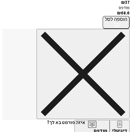
₪
37
מודפס
₪
68.6
הוספה
לסל
איזה פורמט בא לך?
דיגיטלי
מודפס