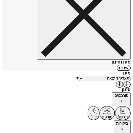
מיון וסינון
איפוס
מיון
▾
סינון
פורמטים
דיגיטלי
מודפס
קולי
ביקורות