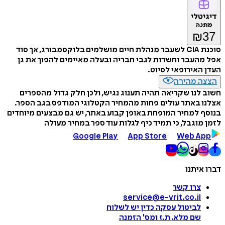
דיגיטלי
מתנה
₪
37
סוכנת CIA לשעבר מנהלת חיים מושלמים בלוקסמבורג, אך סוד
אפל מהעבר וחשדות לגבי חבריה ובעלה מאיימים להפוך את גן
העדן האירופאי לסיוט.
הצצה מהירה
חשוב לנו שקריאה תהיה תענוג נגיש, ולכן חלק גדול מהספרים
אצלנו באתר עולים פחות מהמחיר הקטלוגי המודפס בגב הספר.
בנוסף למחיר המופחת באופן קבוע באתר, יש גם מבצעים מיוחדים
לזמן מוגבל, כי תמיד כיף לגלות עוד ספר במחיר מעולה
Google Play
App Store
Web App
דברו איתנו
צרו קשר
service@e-vrit.co.il
לביטול עסקה
כדין יש לשלוח
שם מלא, ת.ז ומס
'
הזמנה