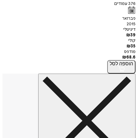
376
עמודים
פברואר
2015
דיגיטלי
₪
39
קולי
₪
35
מודפס
₪
68.6
הוספה
לסל