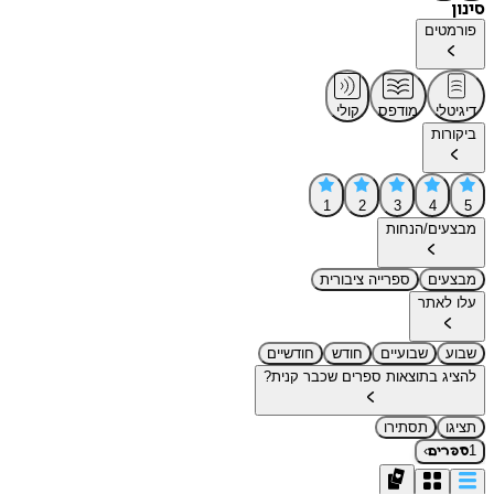
סינון
פורמטים
דיגיטלי
מודפס
קולי
ביקורות
1
2
3
4
5
מבצעים/הנחות
מבצעים
ספרייה ציבורית
עלו לאתר
שבוע
שבועיים
חודש
חודשיים
להציג בתוצאות ספרים שכבר קנית?
תציגו
תסתירו
›
1
ספרים