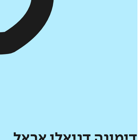
דימונה
דניאלי
אראל