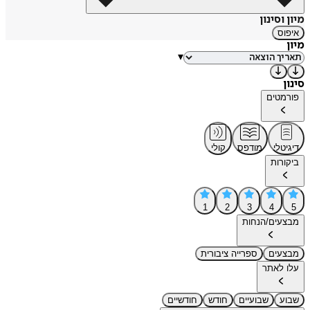
מיון וסינון
איפוס
מיון
▾
סינון
פורמטים
דיגיטלי
מודפס
קולי
ביקורות
1
2
3
4
5
מבצעים/הנחות
מבצעים
ספרייה ציבורית
עלו לאתר
שבוע
שבועיים
חודש
חודשיים