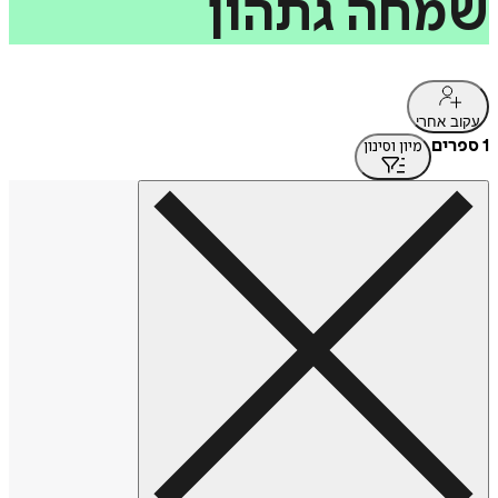
שמחה
גתהון
עקוב אחרי
1 ספרים
מיון וסינון