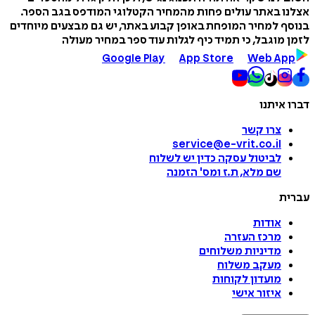
אצלנו באתר עולים פחות מהמחיר הקטלוגי המודפס בגב הספר.
בנוסף למחיר המופחת באופן קבוע באתר, יש גם מבצעים מיוחדים
לזמן מוגבל, כי תמיד כיף לגלות עוד ספר במחיר מעולה
Google Play
App Store
Web App
דברו איתנו
צרו קשר
service@e-vrit.co.il
לביטול עסקה
כדין יש לשלוח
שם מלא, ת.ז ומס
'
הזמנה
עברית
אודות
מרכז העזרה
מדיניות משלוחים
מעקב משלוח
מועדון לקוחות
איזור אישי