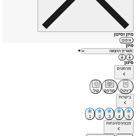
מיון וסינון
איפוס
מיון
▾
סינון
פורמטים
דיגיטלי
מודפס
קולי
ביקורות
1
2
3
4
5
מבצעים/הנחות