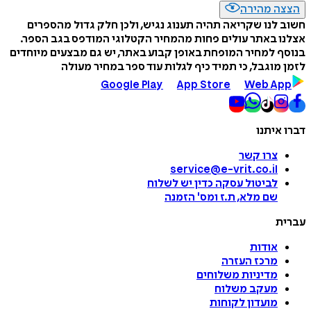
הצצה מהירה
חשוב לנו שקריאה תהיה תענוג נגיש, ולכן חלק גדול מהספרים
אצלנו באתר עולים פחות מהמחיר הקטלוגי המודפס בגב הספר.
בנוסף למחיר המופחת באופן קבוע באתר, יש גם מבצעים מיוחדים
לזמן מוגבל, כי תמיד כיף לגלות עוד ספר במחיר מעולה
Google Play
App Store
Web App
דברו איתנו
צרו קשר
service@e-vrit.co.il
לביטול עסקה
כדין יש לשלוח
שם מלא, ת.ז ומס
'
הזמנה
עברית
אודות
מרכז העזרה
מדיניות משלוחים
מעקב משלוח
מועדון לקוחות