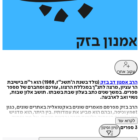
אמנון
בזק
עקוב אחרי
הרב אמנון דב בזק
(נולד בשנת ה'תשכ"ז, 1966) הוא ר"מ בישיבת
הר עציון, מרצה לתנ"ך במכללת הרצוג, עורכם ומחברם של מספר
ספרים. במשך שנים כתב בעלון שבת בשבתו. תושב אלון שבות,
נשוי ואב לארבעה.
הרב בזק מפרסם מאמרים שונים באקטואליה באתרים שונים, כגון
ynet וכיפה, ובהם הוא מביע את עמדותיו. בין היתר, הוא מדגיש
את עדיפות העיסוק בלימוד תורה ובקיום מצוות, על פני עיסוק
לקרוא עוד
בתחומי מיסטיקה שונים.
3 ספרים
מיון וסינון