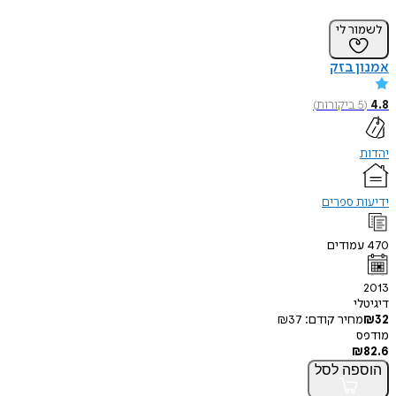
לשמור לי
אמנון בזק
4.8
(
5
ביקורות
)
יהדות
ידיעות ספרים
470
עמודים
2013
דיגיטלי
32
₪
מחיר קודם:
37
₪
מודפס
₪
82.6
הוספה
לסל