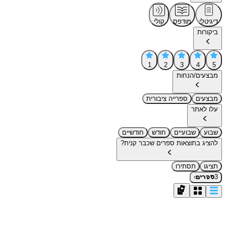
דיגיטלי
מודפס
קולי
ביקורות
1
2
3
4
5
מבצעים/הנחות
מבצעים
ספרייה ציבורית
עלו לאתר
שבוע
שבועיים
חודש
חודשיים
להציג בתוצאות ספרים שכבר קנית?
תציגו
תסתירו
›
3
ספרים