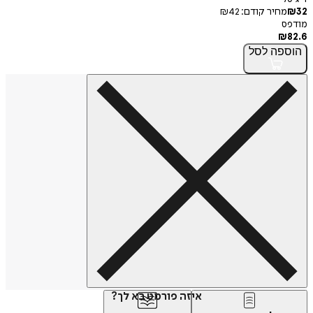
32
₪
מחיר קודם:
42
₪
מודפס
₪
82.6
הוספה
לסל
איזה פורמט בא לך?