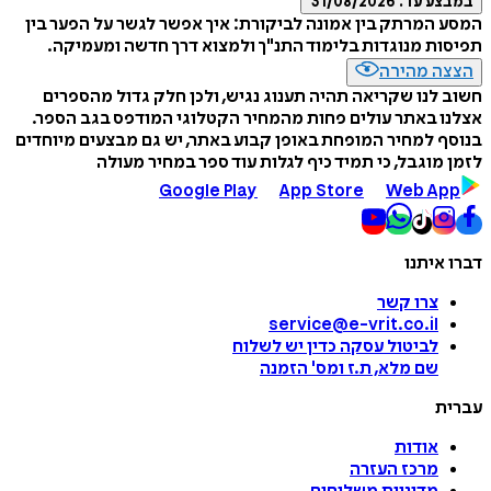
במבצע עד:
31/08/2026
המסע המרתק בין אמונה לביקורת: איך אפשר לגשר על הפער בין
תפיסות מנוגדות בלימוד התנ"ך ולמצוא דרך חדשה ומעמיקה.
הצצה מהירה
חשוב לנו שקריאה תהיה תענוג נגיש, ולכן חלק גדול מהספרים
אצלנו באתר עולים פחות מהמחיר הקטלוגי המודפס בגב הספר.
בנוסף למחיר המופחת באופן קבוע באתר, יש גם מבצעים מיוחדים
לזמן מוגבל, כי תמיד כיף לגלות עוד ספר במחיר מעולה
Google Play
App Store
Web App
דברו איתנו
צרו קשר
service@e-vrit.co.il
לביטול עסקה
כדין יש לשלוח
שם מלא, ת.ז ומס
'
הזמנה
עברית
אודות
מרכז העזרה