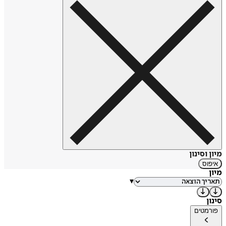
מיון וסינון
איפוס
מיון
▾
סינון
פורמטים