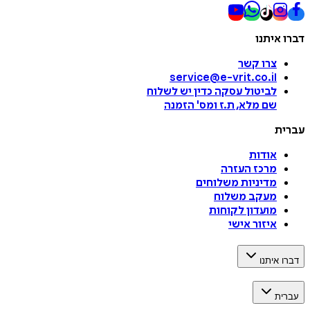
דברו איתנו
צרו קשר
service@e-vrit.co.il
לביטול עסקה
כדין יש לשלוח
שם מלא, ת.ז ומס
'
הזמנה
עברית
אודות
מרכז העזרה
מדיניות משלוחים
מעקב משלוח
מועדון לקוחות
איזור אישי
דברו איתנו
עברית