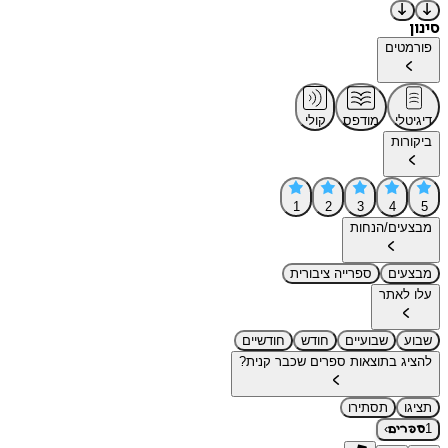
סינון
פורמטים
דיגיטלי
מודפס
קולי
ביקורות
1
2
3
4
5
מבצעים/הנחות
מבצעים
ספרייה ציבורית
עלו לאתר
שבוע
שבועיים
חודש
חודשיים
להציג בתוצאות ספרים שכבר קנית?
תציגו
תסתירו
›
1
ספרים