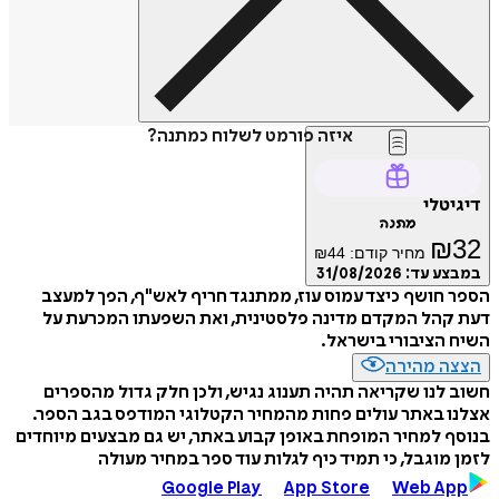
איזה פורמט לשלוח כמתנה?
דיגיטלי
מתנה
₪
32
מחיר קודם:
44
₪
במבצע עד:
31/08/2026
הספר חושף כיצד עמוס עוז, ממתנגד חריף לאש"ף, הפך למעצב
דעת קהל המקדם מדינה פלסטינית, ואת השפעתו המכרעת על
השיח הציבורי בישראל.
הצצה מהירה
חשוב לנו שקריאה תהיה תענוג נגיש, ולכן חלק גדול מהספרים
אצלנו באתר עולים פחות מהמחיר הקטלוגי המודפס בגב הספר.
בנוסף למחיר המופחת באופן קבוע באתר, יש גם מבצעים מיוחדים
לזמן מוגבל, כי תמיד כיף לגלות עוד ספר במחיר מעולה
Google Play
App Store
Web App