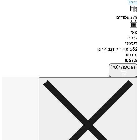
כרמל
279
עמודים
מאי
2022
דיגיטלי
32
₪
מחיר קודם:
44
₪
מודפס
₪
58.8
הוספה
לסל