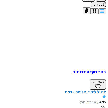
›
1
ספרים
בייב חוף טיידווטר
לשמור לי
אנג'ל לוסון
מליסה אדמס
3.95
(
220
ביקורות
)