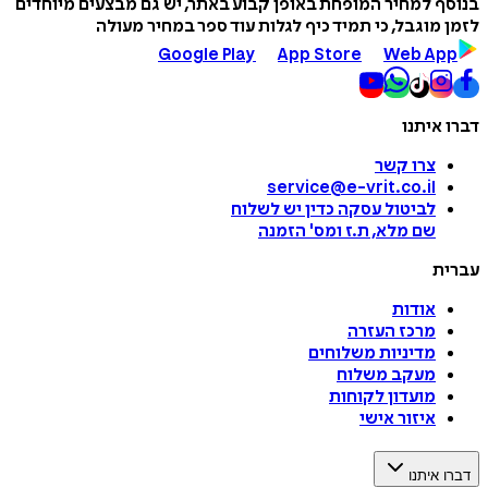
בנוסף למחיר המופחת באופן קבוע באתר, יש גם מבצעים מיוחדים
לזמן מוגבל, כי תמיד כיף לגלות עוד ספר במחיר מעולה
Google Play
App Store
Web App
דברו איתנו
צרו קשר
service@e-vrit.co.il
לביטול עסקה
כדין יש לשלוח
שם מלא, ת.ז ומס
'
הזמנה
עברית
אודות
מרכז העזרה
מדיניות משלוחים
מעקב משלוח
מועדון לקוחות
איזור אישי
דברו איתנו