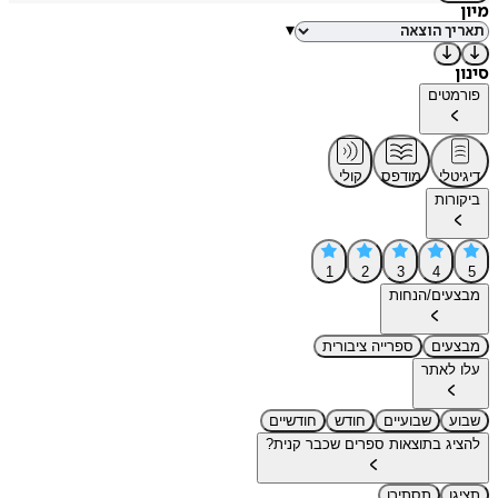
מיון
▾
סינון
פורמטים
דיגיטלי
מודפס
קולי
ביקורות
1
2
3
4
5
מבצעים/הנחות
מבצעים
ספרייה ציבורית
עלו לאתר
שבוע
שבועיים
חודש
חודשיים
להציג בתוצאות ספרים שכבר קנית?
תציגו
תסתירו