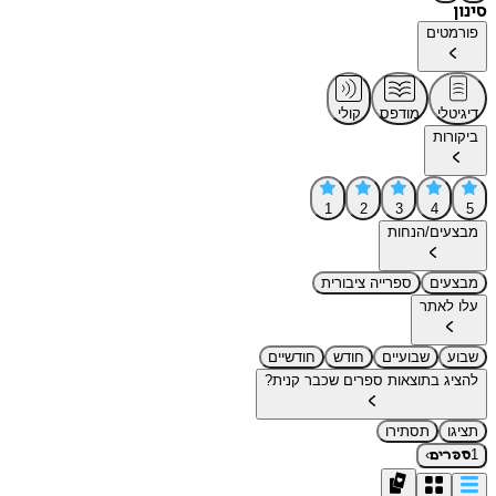
סינון
פורמטים
דיגיטלי
מודפס
קולי
ביקורות
1
2
3
4
5
מבצעים/הנחות
מבצעים
ספרייה ציבורית
עלו לאתר
שבוע
שבועיים
חודש
חודשיים
להציג בתוצאות ספרים שכבר קנית?
תציגו
תסתירו
›
1
ספרים