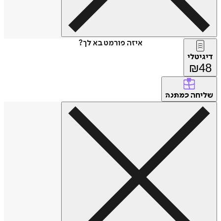
איזה פורמט בא לך?
דיגיטלי
₪
48
שליחה
כמתנה