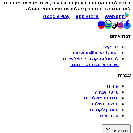
בנוסף למחיר המופחת באופן קבוע באתר, יש גם מבצעים מיוחדים
לזמן מוגבל, כי תמיד כיף לגלות עוד ספר במחיר מעולה
Google Play
App Store
Web App
דברו איתנו
צרו קשר
service@e-vrit.co.il
לביטול עסקה
כדין יש לשלוח
שם מלא, ת.ז ומס
'
הזמנה
עברית
אודות
מרכז העזרה
מדיניות משלוחים
מעקב משלוח
מועדון לקוחות
איזור אישי
דברו איתנו