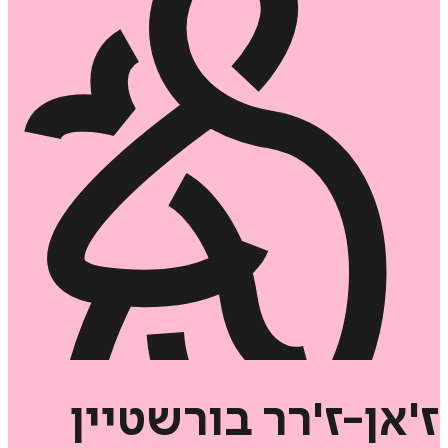
ז'אן-ז'רר
בורשטיין