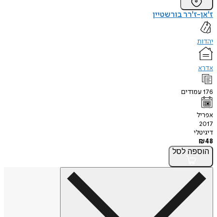
ז'אן-ז'רר בורשטיין
יהדות
אדרא
176
עמודים
אפריל
2017
דיגיטלי
₪
48
הוספה
לסל