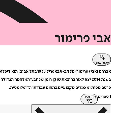
אבי
פרימור
עקוב אחרי
אברהם (אבי) פּרִימוֹר (נולד ב-8 באפריל 1935 בתל אביב) הוא דיפלומט ישראלי.
בשנת 2014 יצא לאור בהוצאת שוקן רומן שכתב, "המלחמה הגדולה של לודוויג ולואי". רומן זה תורגם גם לגרמנית.
פרסם מסות ומאמרים מקצועיים בתחום עבודתו הדיפלומטית.
1 ספרים
מיון וסינון