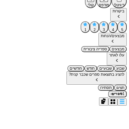
דיגיטלי
מודפס
קולי
ביקורות
1
2
3
4
5
מבצעים/הנחות
מבצעים
ספרייה ציבורית
עלו לאתר
שבוע
שבועיים
חודש
חודשיים
להציג בתוצאות ספרים שכבר קנית?
תציגו
תסתירו
›
1
ספרים