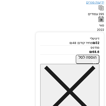
ידיעות ספרים
295
עמודים
מאי
2022
דיגיטלי
32
₪
מחיר קודם:
48
₪
מודפס
₪
68.6
הוספה
לסל