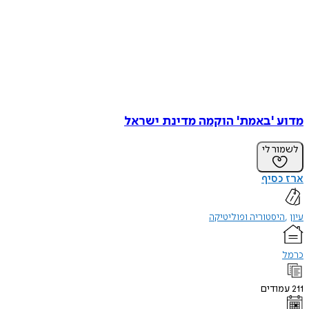
מדוע 'באמת' הוקמה מדינת ישראל
לשמור לי
ארז כסיף
עיון
היסטוריה ופוליטיקה
כרמל
211
עמודים