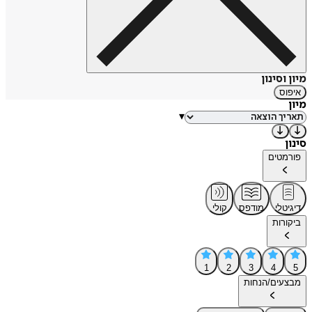
מיון וסינון
איפוס
מיון
▾
סינון
פורמטים
דיגיטלי
מודפס
קולי
ביקורות
1
2
3
4
5
מבצעים/הנחות