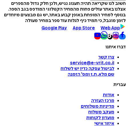
חשוב לנו שקריאה תהיה תענוג נגיש, ולכן חלק גדול מהספרים
אצלנו באתר עולים פחות מהמחיר הקטלוגי המודפס בגב הספר.
בנוסף למחיר המופחת באופן קבוע באתר, יש גם מבצעים מיוחדים
לזמן מוגבל, כי תמיד כיף לגלות עוד ספר במחיר מעולה
Google Play
App Store
Web App
דברו איתנו
צרו קשר
service@e-vrit.co.il
לביטול עסקה
כדין יש לשלוח
שם מלא, ת.ז ומס
'
הזמנה
עברית
אודות
מרכז העזרה
מדיניות משלוחים
מעקב משלוח
מועדון לקוחות
איזור אישי