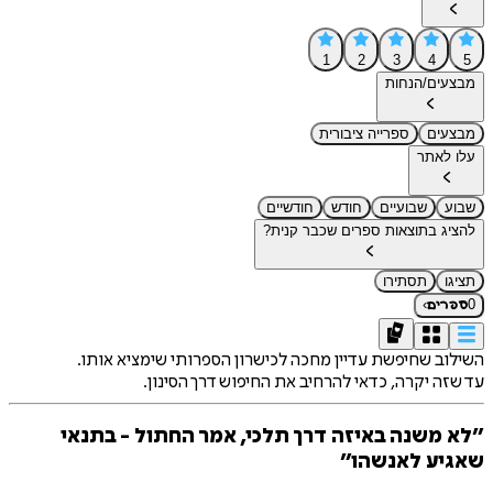
1
2
3
4
5
מבצעים/הנחות
מבצעים
ספרייה ציבורית
עלו לאתר
שבוע
שבועיים
חודש
חודשיים
להציג בתוצאות ספרים שכבר קנית?
תציגו
תסתירו
›
0
ספרים
השילוב שחיפשת עדיין מחכה לכישרון הספרותי שימציא אותו.
עד שזה יקרה, כדאי להרחיב את החיפוש דרך הסינון.
״לא משנה באיזה דרך תלכי, אמר החתול - בתנאי
שאגיע לאנשהו״