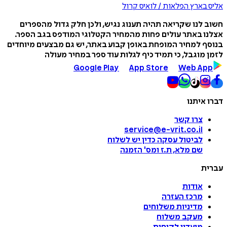
אליס בארץ הפלאות / לואיס קרול
חשוב לנו שקריאה תהיה תענוג נגיש, ולכן חלק גדול מהספרים
אצלנו באתר עולים פחות מהמחיר הקטלוגי המודפס בגב הספר.
בנוסף למחיר המופחת באופן קבוע באתר, יש גם מבצעים מיוחדים
לזמן מוגבל, כי תמיד כיף לגלות עוד ספר במחיר מעולה
Google Play
App Store
Web App
דברו איתנו
צרו קשר
service@e-vrit.co.il
לביטול עסקה
כדין יש לשלוח
שם מלא, ת.ז ומס
'
הזמנה
עברית
אודות
מרכז העזרה
מדיניות משלוחים
מעקב משלוח