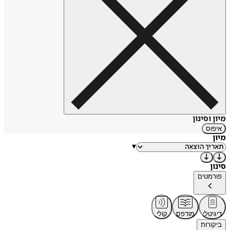
מיון וסינון
איפוס
מיון
▾
סינון
פורמטים
דיגיטלי
מודפס
קולי
ביקורות