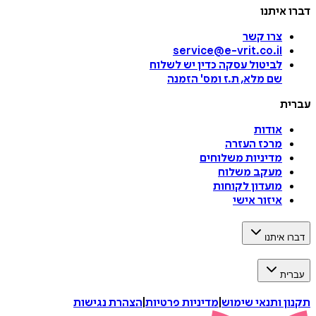
דברו איתנו
צרו קשר
service@e-vrit.co.il
לביטול עסקה
כדין יש לשלוח
שם מלא, ת.ז ומס
'
הזמנה
עברית
אודות
מרכז העזרה
מדיניות משלוחים
מעקב משלוח
מועדון לקוחות
איזור אישי
דברו איתנו
עברית
תקנון ותנאי שימוש
|
מדיניות פרטיות
|
הצהרת נגישות