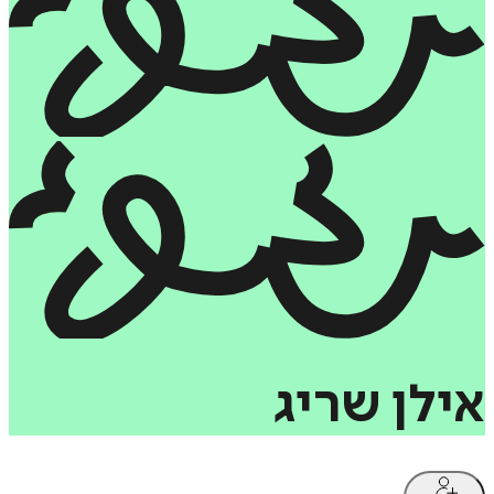
אילן
שריג