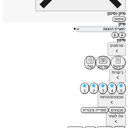
מיון וסינון
איפוס
מיון
▾
סינון
פורמטים
דיגיטלי
מודפס
קולי
ביקורות
1
2
3
4
5
מבצעים/הנחות
מבצעים
ספרייה ציבורית
עלו לאתר