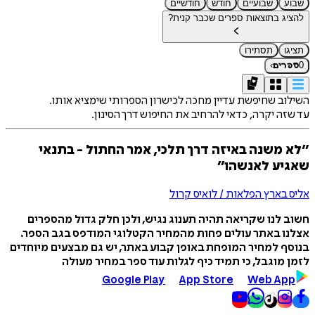
שבוע
שבועיים
חודש
חודשיים
להציג בתוצאות ספרים שכבר קנית?
תציגו
תסתירו
›
0
ספרים
השילוב שחיפשת עדיין מחכה לכישרון הספרותי שימציא אותו.
עד שזה יקרה, כדאי להרחיב את החיפוש דרך הסינון.
״לא משנה באיזה דרך תלכי, אמר החתול - בתנאי
שאגיע לאנשהו״
אליס בארץ הפלאות / לואיס קרול
חשוב לנו שקריאה תהיה תענוג נגיש, ולכן חלק גדול מהספרים
אצלנו באתר עולים פחות מהמחיר הקטלוגי המודפס בגב הספר.
בנוסף למחיר המופחת באופן קבוע באתר, יש גם מבצעים מיוחדים
לזמן מוגבל, כי תמיד כיף לגלות עוד ספר במחיר מעולה
Google Play
App Store
Web App