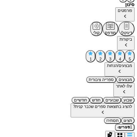
סינון
פורמטים
דיגיטלי
מודפס
קולי
ביקורות
1
2
3
4
5
מבצעים/הנחות
מבצעים
ספרייה ציבורית
עלו לאתר
שבוע
שבועיים
חודש
חודשיים
להציג בתוצאות ספרים שכבר קנית?
תציגו
תסתירו
›
1
ספרים