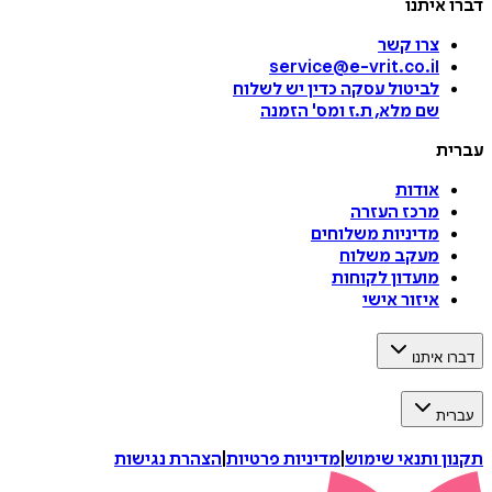
דברו איתנו
צרו קשר
service@e-vrit.co.il
לביטול עסקה
כדין יש לשלוח
שם מלא, ת.ז ומס
'
הזמנה
עברית
אודות
מרכז העזרה
מדיניות משלוחים
מעקב משלוח
מועדון לקוחות
איזור אישי
דברו איתנו
עברית
תקנון ותנאי שימוש
|
מדיניות פרטיות
|
הצהרת נגישות