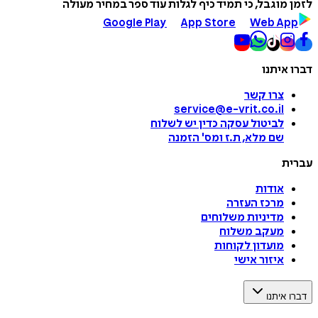
לזמן מוגבל, כי תמיד כיף לגלות עוד ספר במחיר מעולה
Google Play
App Store
Web App
דברו איתנו
צרו קשר
service@e-vrit.co.il
לביטול עסקה
כדין יש לשלוח
שם מלא, ת.ז ומס
'
הזמנה
עברית
אודות
מרכז העזרה
מדיניות משלוחים
מעקב משלוח
מועדון לקוחות
איזור אישי
דברו איתנו