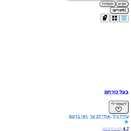
תציגו
תסתירו
›
1
ספרים
בעל כורחם
לשמור לי
עירד גיל
אודי לב ער
חגי ברעם
4.7
(
10
ביקורות
)