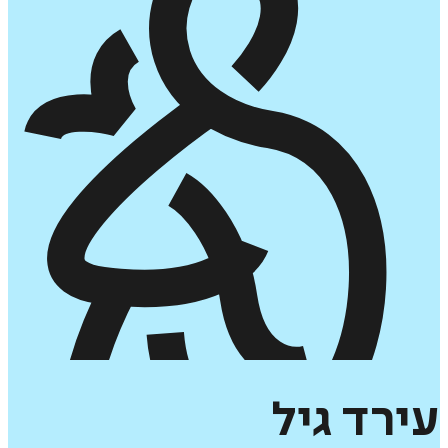
עירד
גיל