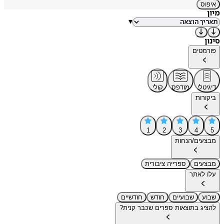
איפוס
מיון
▾
סינון
פורמטים
דיגיטלי
מודפס
קולי
ביקורות
1
2
3
4
5
מבצעים/הנחות
מבצעים
ספרייה ציבורית
עלו לאתר
שבוע
שבועיים
חודש
חודשיים
להציג בתוצאות ספרים שכבר קנית?