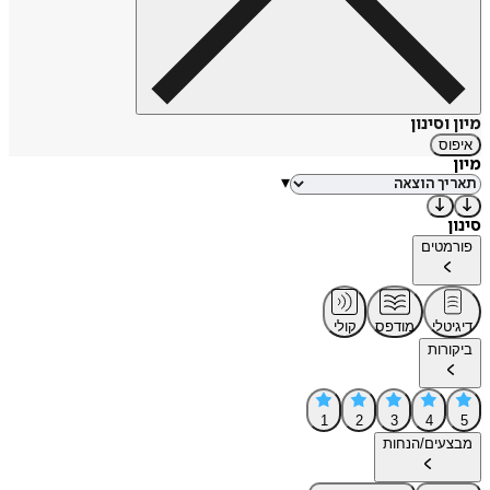
מיון וסינון
איפוס
מיון
▾
סינון
פורמטים
דיגיטלי
מודפס
קולי
ביקורות
1
2
3
4
5
מבצעים/הנחות