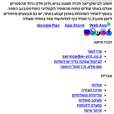
חשוב לנו שקריאה תהיה תענוג נגיש, ולכן חלק גדול מהספרים
אצלנו באתר עולים פחות מהמחיר הקטלוגי המודפס בגב הספר.
בנוסף למחיר המופחת באופן קבוע באתר, יש גם מבצעים מיוחדים
לזמן מוגבל, כי תמיד כיף לגלות עוד ספר במחיר מעולה
Google Play
App Store
Web App
דברו איתנו
צרו קשר
service@e-vrit.co.il
לביטול עסקה
כדין יש לשלוח
שם מלא, ת.ז ומס
'
הזמנה
עברית
אודות
מרכז העזרה
מדיניות משלוחים
מעקב משלוח
מועדון לקוחות
איזור אישי