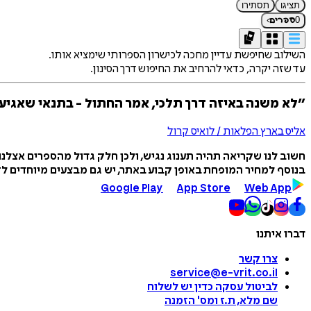
תציגו
תסתירו
›
0
ספרים
השילוב שחיפשת עדיין מחכה לכישרון הספרותי שימציא אותו.
עד שזה יקרה, כדאי להרחיב את החיפוש דרך הסינון.
״לא משנה באיזה דרך תלכי, אמר החתול - בתנאי שאגיע
אליס בארץ הפלאות / לואיס קרול
חשוב לנו שקריאה תהיה תענוג נגיש, ולכן חלק גדול מהספרים אצלנ
בנוסף למחיר המופחת באופן קבוע באתר, יש גם מבצעים מיוחדים לזמ
Google Play
App Store
Web App
דברו איתנו
צרו קשר
service@e-vrit.co.il
לביטול עסקה
כדין יש לשלוח
שם מלא, ת.ז ומס
'
הזמנה