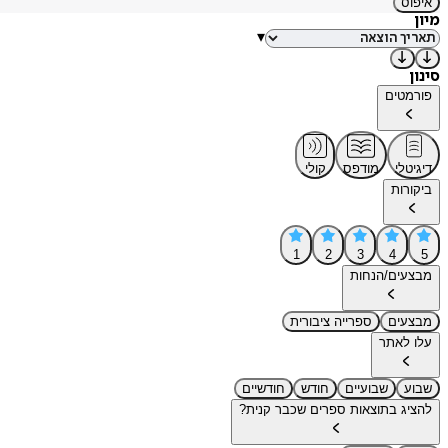
איפוס
מיון
▾
סינון
פורמטים
דיגיטלי
מודפס
קולי
ביקורות
1
2
3
4
5
מבצעים/הנחות
מבצעים
ספרייה ציבורית
עלו לאתר
שבוע
שבועיים
חודש
חודשיים
להציג בתוצאות ספרים שכבר קנית?