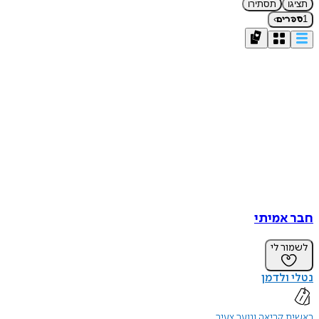
תציגו
תסתירו
›
1
ספרים
חבר אמיתי
לשמור לי
נטלי ולדמן
ראשית קריאה ונוער צעיר