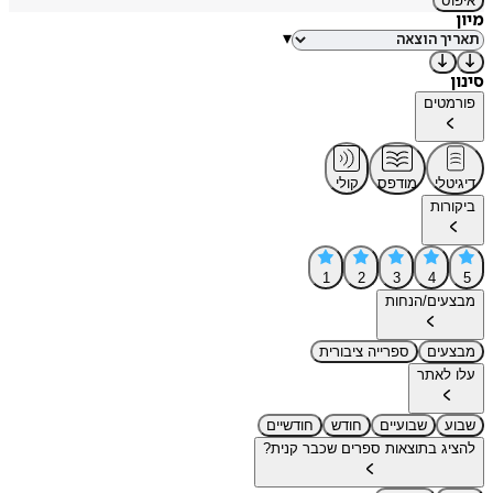
איפוס
מיון
▾
סינון
פורמטים
דיגיטלי
מודפס
קולי
ביקורות
1
2
3
4
5
מבצעים/הנחות
מבצעים
ספרייה ציבורית
עלו לאתר
שבוע
שבועיים
חודש
חודשיים
להציג בתוצאות ספרים שכבר קנית?