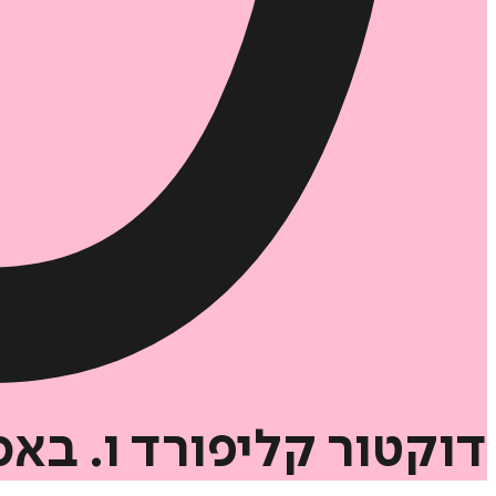
דוקטור
קליפורד
ו.
באס