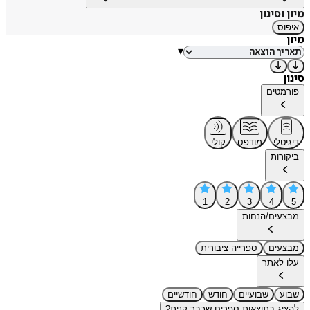
מיון וסינון
איפוס
מיון
▾
סינון
פורמטים
דיגיטלי
מודפס
קולי
ביקורות
1
2
3
4
5
מבצעים/הנחות
מבצעים
ספרייה ציבורית
עלו לאתר
שבוע
שבועיים
חודש
חודשיים
להציג בתוצאות ספרים שכבר קנית?