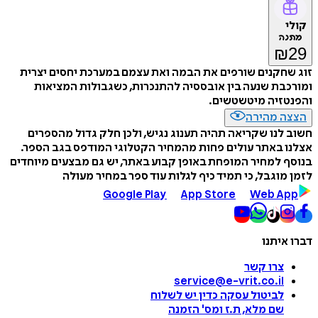
קולי
מתנה
₪
29
זוג שחקנים שורפים את הבמה ואת עצמם במערכת יחסים יצרית
ומורכבת שנעה בין אובססיה להתנכרות, כשגבולות המציאות
והפנטזיה מיטשטשים.
הצצה מהירה
חשוב לנו שקריאה תהיה תענוג נגיש, ולכן חלק גדול מהספרים
אצלנו באתר עולים פחות מהמחיר הקטלוגי המודפס בגב הספר.
בנוסף למחיר המופחת באופן קבוע באתר, יש גם מבצעים מיוחדים
לזמן מוגבל, כי תמיד כיף לגלות עוד ספר במחיר מעולה
Google Play
App Store
Web App
דברו איתנו
צרו קשר
service@e-vrit.co.il
לביטול עסקה
כדין יש לשלוח
שם מלא, ת.ז ומס
'
הזמנה