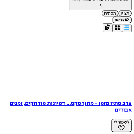
תציגו
תסתירו
›
2
ספרים
ערב סתיו מזמן - מתוך סקס... דמיונות מודחקים, זמנים
אבודים
לשמור לי