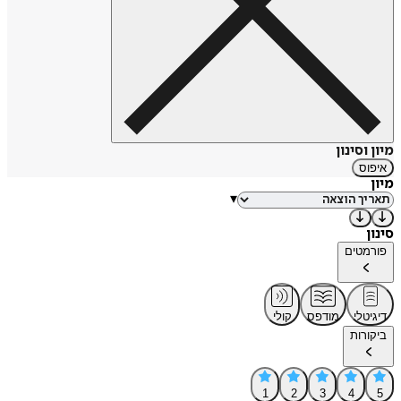
מיון וסינון
איפוס
מיון
▾
סינון
פורמטים
דיגיטלי
מודפס
קולי
ביקורות
1
2
3
4
5