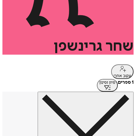
שחר
גרינשפן
עקוב אחרי
1 ספרים
מיון וסינון