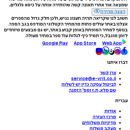
שמצאה אור אחרי תאונה קשה שהותירה אותה על כיסא גלגלים.
הצצה מהירה
חשוב לנו שקריאה תהיה תענוג נגיש, ולכן חלק גדול מהספרים
אצלנו באתר עולים פחות מהמחיר הקטלוגי המודפס בגב הספר.
בנוסף למחיר המופחת באופן קבוע באתר, יש גם מבצעים מיוחדים
לזמן מוגבל, כי תמיד כיף לגלות עוד ספר במחיר מעולה
Google Play
App Store
Web App
דברו איתנו
צרו קשר
service@e-vrit.co.il
לביטול עסקה
כדין יש לשלוח
שם מלא, ת.ז ומס
'
הזמנה
עברית
אודות
מרכז העזרה
מדיניות משלוחים
מעקב משלוח