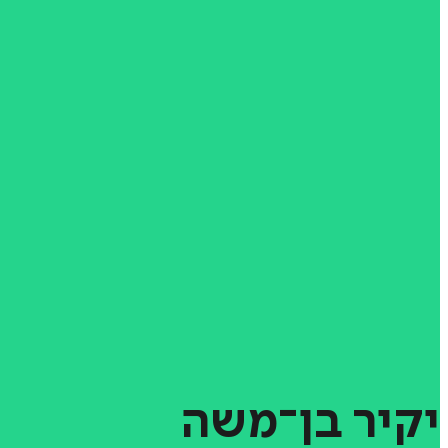
יקיר
בן־משה