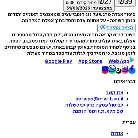
₪
27
₪
39
מחיר קודם:
35
₪
במבצע עד:
31/08/2026
סיפור אגדה מרגש על זוג חוטבי עצים שמאמצים תאומים יהודים
בזמן השואה - על אחוות אדם וחסד בתוך אפלת המלחמה.
הצצה מהירה
חשוב לנו שקריאה תהיה תענוג נגיש, ולכן חלק גדול מהספרים
אצלנו באתר עולים פחות מהמחיר הקטלוגי המודפס בגב הספר.
בנוסף למחיר המופחת באופן קבוע באתר, יש גם מבצעים מיוחדים
לזמן מוגבל, כי תמיד כיף לגלות עוד ספר במחיר מעולה
Google Play
App Store
Web App
דברו איתנו
צרו קשר
service@e-vrit.co.il
לביטול עסקה
כדין יש לשלוח
שם מלא, ת.ז ומס
'
הזמנה
עברית
אודות