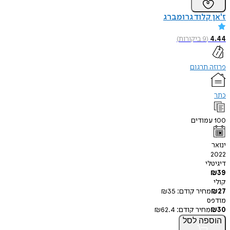
ז'אן קלוד גרומברג
4.44
(
9
ביקורות
)
פרוזה תרגום
כתר
100
עמודים
ינואר
2022
דיגיטלי
₪
39
קולי
27
₪
מחיר קודם:
35
₪
מודפס
30
₪
מחיר קודם:
62.4
₪
הוספה
לסל