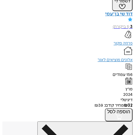
לשמור לי
דוד שי בן־עמי
3
(
1
ביקורת
)
פרוזה מקור
אלונים מוציאים לאור
156
עמודים
מרץ
2024
דיגיטלי
32
₪
מחיר קודם:
39
₪
הוספה
לסל