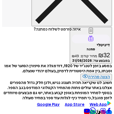
איזה פורמט לשלוח כמתנה?
דיגיטלי
מתנה
₪
32
מחיר קודם:
49
₪
במבצע עד:
31/08/2026
במסע בזמן לטנג'יר של 1920, דוד מגלה את סיפורן הסוער של אמו
וסבתו, בין אמת היסטורית לדמיון, בעולם יהודי שנעלם.
הצצה מהירה
חשוב לנו שקריאה תהיה תענוג נגיש, ולכן חלק גדול מהספרים
אצלנו באתר עולים פחות מהמחיר הקטלוגי המודפס בגב הספר.
בנוסף למחיר המופחת באופן קבוע באתר, יש גם מבצעים מיוחדים
לזמן מוגבל, כי תמיד כיף לגלות עוד ספר במחיר מעולה
Google Play
App Store
Web App