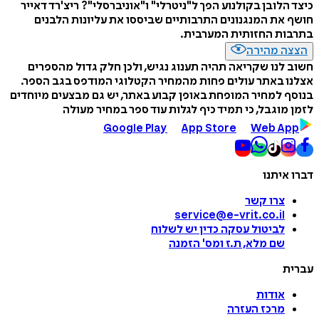
כיצד הלובן בקולנוע הפך ל"ניטרלי" ו"אוניברסלי"? ריצ'רד דאייר
חושף את המנגנונים התרבותיים שביססו את עליונות הלבנים
בתרבות החזותית המערבית.
הצצה מהירה
חשוב לנו שקריאה תהיה תענוג נגיש, ולכן חלק גדול מהספרים
אצלנו באתר עולים פחות מהמחיר הקטלוגי המודפס בגב הספר.
בנוסף למחיר המופחת באופן קבוע באתר, יש גם מבצעים מיוחדים
לזמן מוגבל, כי תמיד כיף לגלות עוד ספר במחיר מעולה
Google Play
App Store
Web App
דברו איתנו
צרו קשר
service@e-vrit.co.il
לביטול עסקה
כדין יש לשלוח
שם מלא, ת.ז ומס
'
הזמנה
עברית
אודות
מרכז העזרה