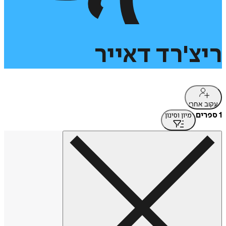
ריצ'רד
דאייר
עקוב אחרי
1 ספרים
מיון וסינון