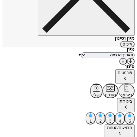
מיון וסינון
איפוס
מיון
▾
סינון
פורמטים
דיגיטלי
מודפס
קולי
ביקורות
1
2
3
4
5
מבצעים/הנחות