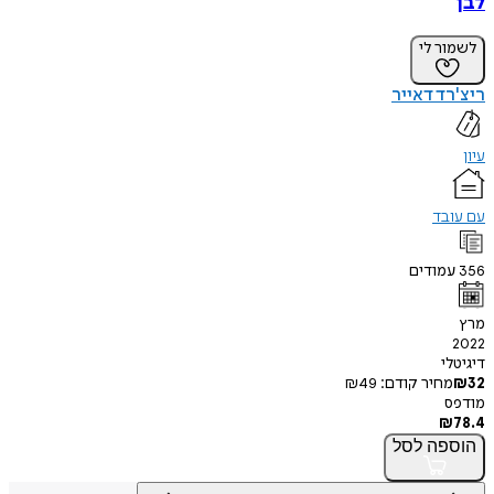
לבן
לשמור לי
ריצ'רד דאייר
עיון
עם עובד
356
עמודים
מרץ
2022
דיגיטלי
32
₪
מחיר קודם:
49
₪
מודפס
₪
78.4
הוספה
לסל