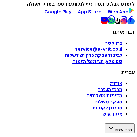
לזמן מוגבל, כי תמיד כיף לגלות עוד ספר במחיר מעולה
Google Play
App Store
Web App
דברו איתנו
צרו קשר
service@e-vrit.co.il
לביטול עסקה
כדין יש לשלוח
שם מלא, ת.ז ומס
'
הזמנה
עברית
אודות
מרכז העזרה
מדיניות משלוחים
מעקב משלוח
מועדון לקוחות
איזור אישי
דברו איתנו