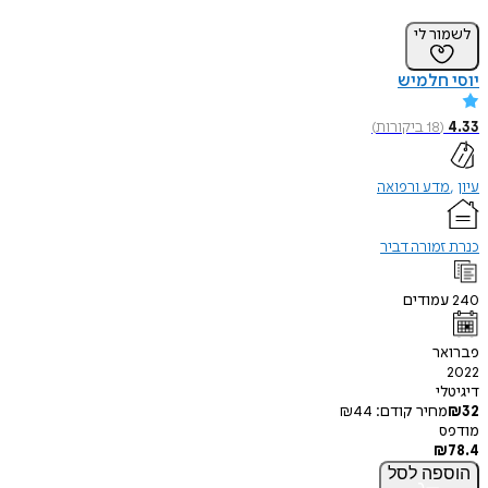
לשמור לי
יוסי חלמיש
4.33
(
18
ביקורות
)
עיון
מדע ורפואה
כנרת זמורה דביר
240
עמודים
פברואר
2022
דיגיטלי
32
₪
מחיר קודם:
44
₪
מודפס
₪
78.4
הוספה
לסל