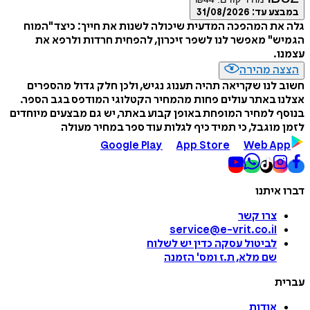
במבצע עד:
31/08/2026
גלה את המהפכה המדעית שיכולה לשנות את חייך: כיצד "המוח
הגמיש" מאפשר לנו לשפר זיכרון, להפחית חרדות ולרפא את
עצמנו.
הצצה מהירה
חשוב לנו שקריאה תהיה תענוג נגיש, ולכן חלק גדול מהספרים
אצלנו באתר עולים פחות מהמחיר הקטלוגי המודפס בגב הספר.
בנוסף למחיר המופחת באופן קבוע באתר, יש גם מבצעים מיוחדים
לזמן מוגבל, כי תמיד כיף לגלות עוד ספר במחיר מעולה
Google Play
App Store
Web App
דברו איתנו
צרו קשר
service@e-vrit.co.il
לביטול עסקה
כדין יש לשלוח
שם מלא, ת.ז ומס
'
הזמנה
עברית
אודות