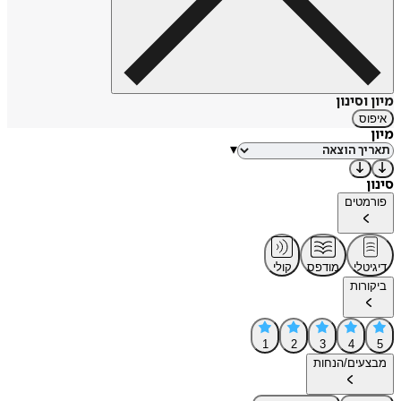
מיון וסינון
איפוס
מיון
▾
סינון
פורמטים
דיגיטלי
מודפס
קולי
ביקורות
1
2
3
4
5
מבצעים/הנחות