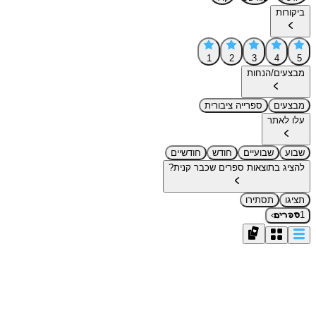
ביקורות
1
2
3
4
5
מבצעים/הנחות
מבצעים
ספרייה ציבורית
עלו לאתר
שבוע
שבועיים
חודש
חודשיים
להציג בתוצאות ספרים שכבר קנית?
תציגו
תסתירו
›
1
ספרים