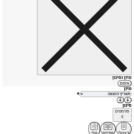
מיון וסינון
איפוס
מיון
▾
סינון
פורמטים
דיגיטלי
מודפס
קולי