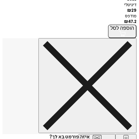
דיגיטלי
₪
29
מודפס
₪
47.2
הוספה
לסל
איזה פורמט בא לך?