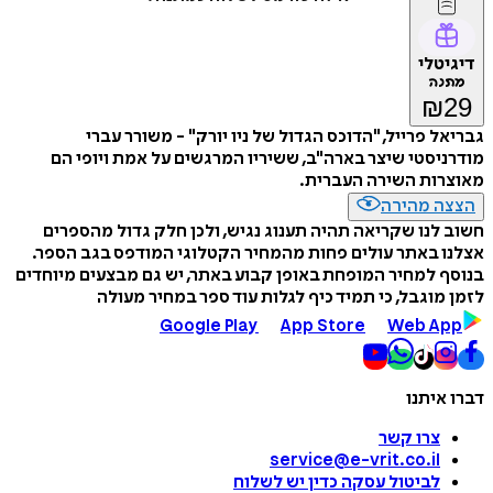
דיגיטלי
מתנה
₪
29
גבריאל פרייל, "הדוכס הגדול של ניו יורק" - משורר עברי
מודרניסטי שיצר בארה"ב, ששיריו המרגשים על אמת ויופי הם
מאוצרות השירה העברית.
הצצה מהירה
חשוב לנו שקריאה תהיה תענוג נגיש, ולכן חלק גדול מהספרים
אצלנו באתר עולים פחות מהמחיר הקטלוגי המודפס בגב הספר.
בנוסף למחיר המופחת באופן קבוע באתר, יש גם מבצעים מיוחדים
לזמן מוגבל, כי תמיד כיף לגלות עוד ספר במחיר מעולה
Google Play
App Store
Web App
דברו איתנו
צרו קשר
service@e-vrit.co.il
לביטול עסקה
כדין יש לשלוח