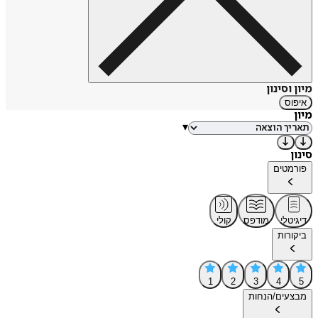
מיון וסינון
איפוס
מיון
▾
סינון
פורמטים
דיגיטלי
מודפס
קולי
ביקורות
1
2
3
4
5
מבצעים/הנחות