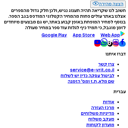
הצצה מהירה
חשוב לנו שקריאה תהיה תענוג נגיש, ולכן חלק גדול מהספרים
אצלנו באתר עולים פחות מהמחיר הקטלוגי המודפס בגב הספר.
בנוסף למחיר המופחת באופן קבוע באתר, יש גם מבצעים מיוחדים
לזמן מוגבל, כי תמיד כיף לגלות עוד ספר במחיר מעולה
Google Play
App Store
Web App
דברו איתנו
צרו קשר
service@e-vrit.co.il
לביטול עסקה
כדין יש לשלוח
שם מלא, ת.ז ומס
'
הזמנה
עברית
אודות
מרכז העזרה
מדיניות משלוחים
מעקב משלוח
מועדון לקוחות