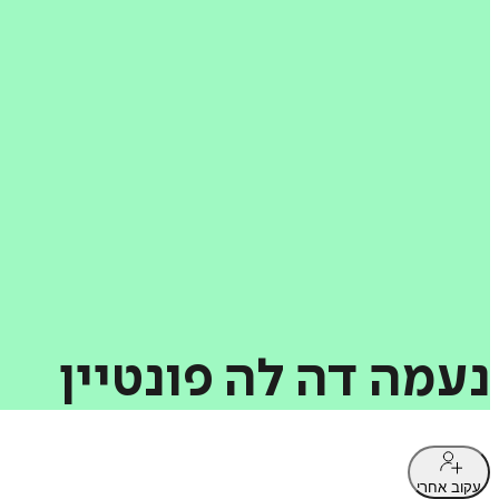
נעמה
דה
לה
פונטיין
עקוב אחרי