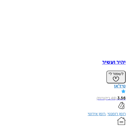
יהיר ועשיר
לשמור לי
טיז'אן
3.56
(
48
ביקורות
)
רומן רומנטי
רומן אירוטי