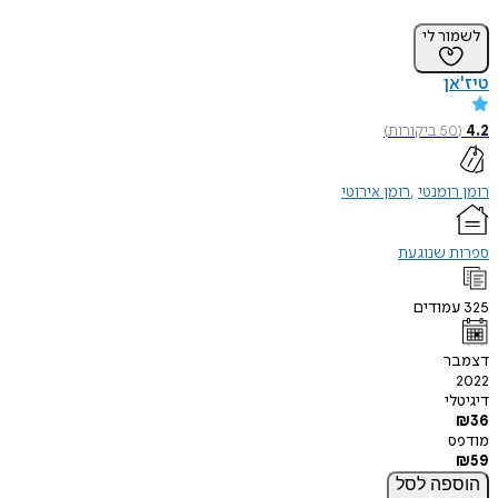
לשמור לי
טיז'אן
4.2
(
50
ביקורות
)
רומן רומנטי
רומן אירוטי
ספרות שנוגעת
325
עמודים
דצמבר
2022
דיגיטלי
₪
36
מודפס
₪
59
הוספה
לסל