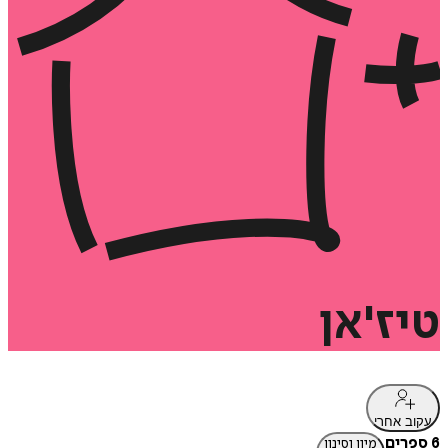
טיז'אן
עקוב אחרי
6 ספרים
מיון וסינון