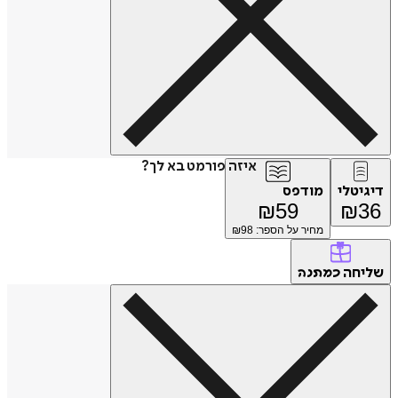
איזה פורמט בא לך?
דיגיטלי
מודפס
₪
59
₪
36
מחיר על הספר: ₪
98
שליחה
כמתנה