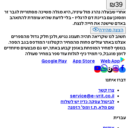
₪
39
אחרי שבעלה נהרג מול עיניה, היא מגלה משיכה מסתורית לגבר זר
ומסוכן עם בריכת דם לרגליו - בלי לדעת שהיא עומדת להתאהב
באדם שישנה את חייה לנצח.
הצצה מהירה
חשוב לנו שקריאה תהיה תענוג נגיש, ולכן חלק גדול מהספרים
אצלנו באתר עולים פחות מהמחיר הקטלוגי המודפס בגב הספר.
בנוסף למחיר המופחת באופן קבוע באתר, יש גם מבצעים מיוחדים
לזמן מוגבל, כי תמיד כיף לגלות עוד ספר במחיר מעולה
Google Play
App Store
Web App
דברו איתנו
צרו קשר
service@e-vrit.co.il
לביטול עסקה
כדין יש לשלוח
שם מלא, ת.ז ומס
'
הזמנה
עברית