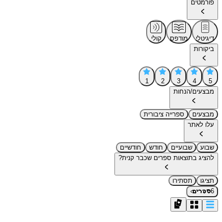
פורמטים
דיגיטלי
מודפס
קולי
ביקורות
1
2
3
4
5
מבצעים/הנחות
מבצעים
ספרייה ציבורית
עלו לאתר
שבוע
שבועיים
חודש
חודשיים
להציג בתוצאות ספרים שכבר קנית?
תציגו
תסתירו
›
6
ספרים