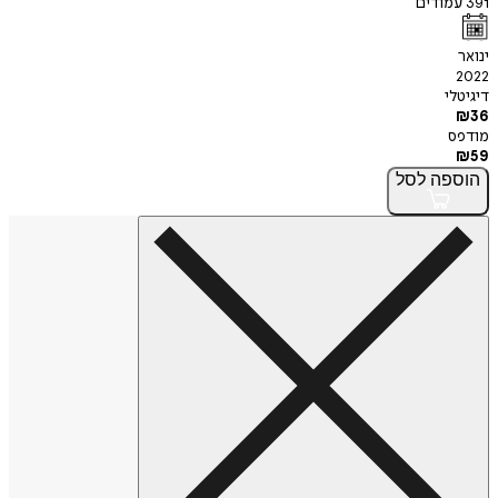
391
עמודים
ינואר
2022
דיגיטלי
₪
36
מודפס
₪
59
הוספה
לסל