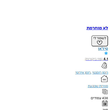
לא מוחרמת
לשמור לי
טיז'אן
4.1
(
116
ביקורות
)
רומן רומנטי
רומן אירוטי
ספרות שנוגעת
436
עמודים
מאי