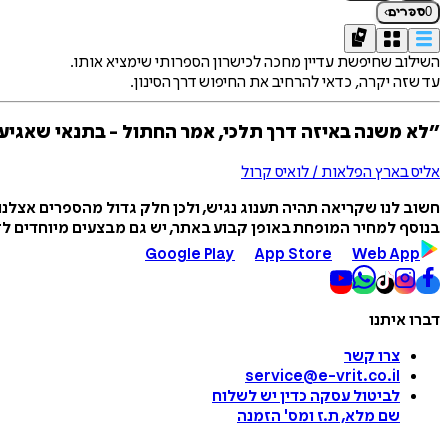
›
0
ספרים
השילוב שחיפשת עדיין מחכה לכישרון הספרותי שימציא אותו.
עד שזה יקרה, כדאי להרחיב את החיפוש דרך הסינון.
״לא משנה באיזה דרך תלכי, אמר החתול - בתנאי שאגיע
אליס בארץ הפלאות / לואיס קרול
חשוב לנו שקריאה תהיה תענוג נגיש, ולכן חלק גדול מהספרים אצלנ
בנוסף למחיר המופחת באופן קבוע באתר, יש גם מבצעים מיוחדים לזמ
Google Play
App Store
Web App
דברו איתנו
צרו קשר
service@e-vrit.co.il
לביטול עסקה
כדין יש לשלוח
שם מלא, ת.ז ומס
'
הזמנה