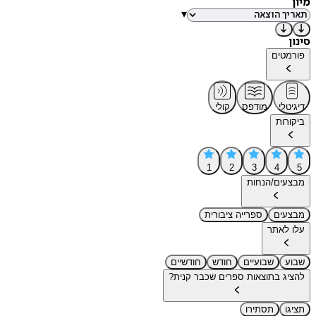
מיון
▾
סינון
פורמטים
דיגיטלי
מודפס
קולי
ביקורות
1
2
3
4
5
מבצעים/הנחות
מבצעים
ספרייה ציבורית
עלו לאתר
שבוע
שבועיים
חודש
חודשיים
להציג בתוצאות ספרים שכבר קנית?
תציגו
תסתירו