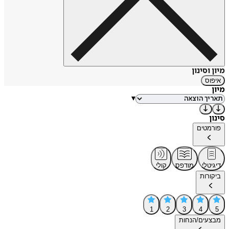
מיון וסינון
איפוס
מיון
▾
סינון
פורמטים
דיגיטלי
מודפס
קולי
ביקורות
1
2
3
4
5
מבצעים/הנחות