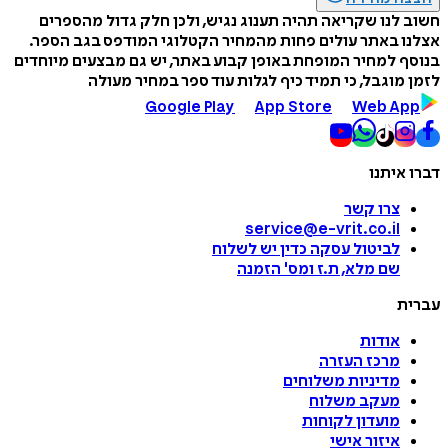
חשוב לנו שקריאה תהיה תענוג נגיש, ולכן חלק גדול מהספרים
אצלנו באתר עולים פחות מהמחיר הקטלוגי המודפס בגב הספר.
בנוסף למחיר המופחת באופן קבוע באתר, יש גם מבצעים מיוחדים
לזמן מוגבל, כי תמיד כיף לגלות עוד ספר במחיר מעולה
Google Play
App Store
Web App
דברו איתנו
צרו קשר
service@e-vrit.co.il
לביטול עסקה
כדין יש לשלוח
שם מלא, ת.ז ומס
'
הזמנה
עברית
אודות
מרכז העזרה
מדיניות משלוחים
מעקב משלוח
מועדון לקוחות
איזור אישי