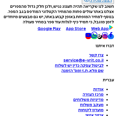
הצצה מהירה
חשוב לנו שקריאה תהיה תענוג נגיש, ולכן חלק גדול מהספרים
אצלנו באתר עולים פחות מהמחיר הקטלוגי המודפס בגב הספר.
בנוסף למחיר המופחת באופן קבוע באתר, יש גם מבצעים מיוחדים
לזמן מוגבל, כי תמיד כיף לגלות עוד ספר במחיר מעולה
Google Play
App Store
Web App
דברו איתנו
צרו קשר
service@e-vrit.co.il
לביטול עסקה
כדין יש לשלוח
שם מלא, ת.ז ומס
'
הזמנה
עברית
אודות
מרכז העזרה
מדיניות משלוחים
מעקב משלוח
מועדון לקוחות
איזור אישי