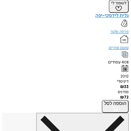
לשמור לי
גלית לידסקי-יפה
פרוזה מקור
טוטם ספרים
408
עמודים
2012
דיגיטלי
₪
33
מודפס
₪
72
הוספה
לסל