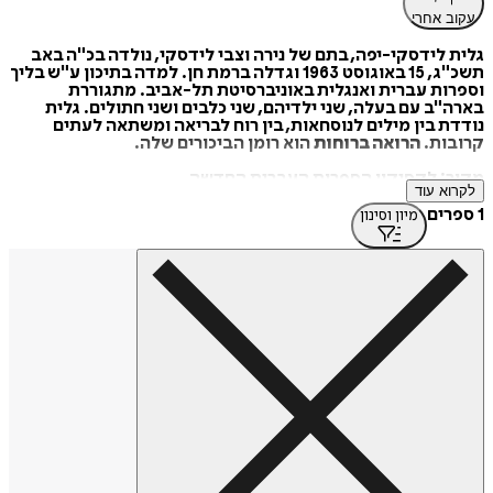
עקוב אחרי
גלית לידסקי-יפה, בתם של נירה וצבי לידסקי, נולדה בכ"ה באב
תשכ"ג, 15 באוגוסט 1963 וגדלה ברמת חן. למדה בתיכון ע"ש בליך
וספרות עברית ואנגלית באוניברסיטת תל-אביב. מתגוררת
בארה"ב עם בעלה, שני ילדיהם, שני כלבים ושני חתולים. גלית
נודדת בין מילים לנוסחאות, בין רוח לבריאה ומשתאה לעתים
קרובות.
הרואה ברוחות
הוא רומן הביכורים שלה.
מקור: לקסיקון הספרות העברית החדשה
לקרוא עוד
https://tinyurl.com/e95nw6m7
1 ספרים
מיון וסינון