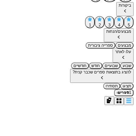
ביקורות
1
2
3
4
5
מבצעים/הנחות
מבצעים
ספרייה ציבורית
עלו לאתר
שבוע
שבועיים
חודש
חודשיים
להציג בתוצאות ספרים שכבר קנית?
תציגו
תסתירו
›
1
ספרים