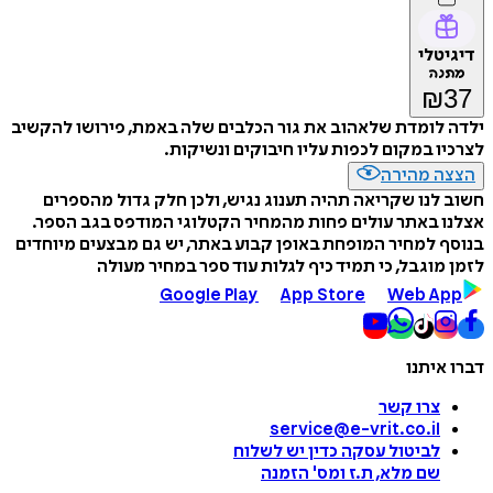
דיגיטלי
מתנה
₪
37
ילדה לומדת שלאהוב את גור הכלבים שלה באמת, פירושו להקשיב
לצרכיו במקום לכפות עליו חיבוקים ונשיקות.
הצצה מהירה
חשוב לנו שקריאה תהיה תענוג נגיש, ולכן חלק גדול מהספרים
אצלנו באתר עולים פחות מהמחיר הקטלוגי המודפס בגב הספר.
בנוסף למחיר המופחת באופן קבוע באתר, יש גם מבצעים מיוחדים
לזמן מוגבל, כי תמיד כיף לגלות עוד ספר במחיר מעולה
Google Play
App Store
Web App
דברו איתנו
צרו קשר
service@e-vrit.co.il
לביטול עסקה
כדין יש לשלוח
שם מלא, ת.ז ומס
'
הזמנה